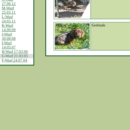
27.06.12
M-Wurf
25.03.11
L-Wurf
24.03.11
Gerlinde
K-Wurf
14.09.09
J-Wurf
30.08.08
I-Wurf
14.05.07
H-Wurf 17.03.06
G-Wurf 21.03.05
F-Wurf 24.07.04