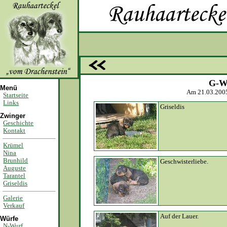
G-W
Menü
Am 21.03.2005
Startseite
Links
Griseldis
Zwinger
Geschichte
Kontakt
Krümel
Nina
Brunhild
Geschwisterliebe.
Auguste
Tarantel
Griseldis
Galerie
Verkauf
Auf der Lauer.
Würfe
N-Wurf