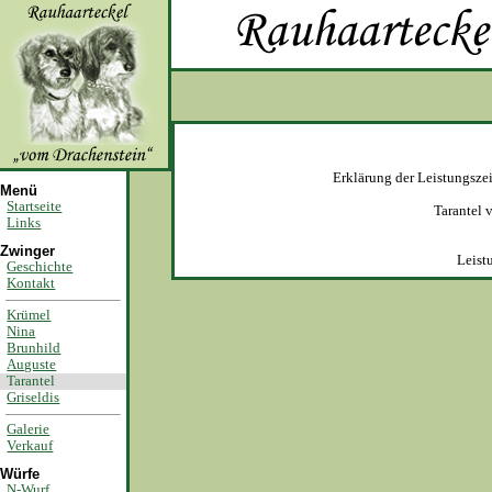
Erklärung der Leistungsz
Menü
Startseite
Tarantel
Links
Zwinger
Leist
Geschichte
Kontakt
Krümel
Nina
Brunhild
Auguste
Tarantel
Griseldis
Galerie
Verkauf
Würfe
N-Wurf